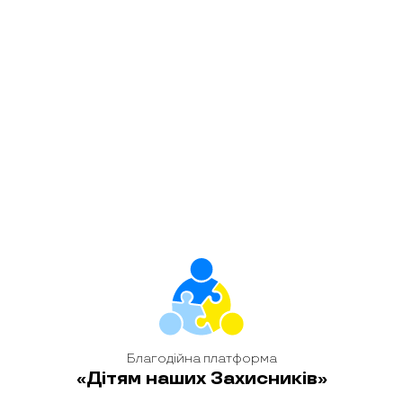
Блог
Володимир
Ткаченко
Голова ради директорів
ПрАТ «Авіакомпанія
«Українські вертольоти»,
засновник благодійного
проєкту «Дітям наших
Захисників»
Щодня Україна 
На жаль, дітей-сиріт в Україні дуже багато. І
із цими втратам
ми не в змозі підтримати їх усіх. Тому й
залишаються б
ініціювали створення благодійної
їм необхідну д
платформи «Дітям наших Захисників» і
справах ветер
звертаємось до соціально-відповідального
створення бла
бізнесу приєднуватися.
наших Захисни
читати детальніше
Благодійна платформа
«Дітям наших Захисників»