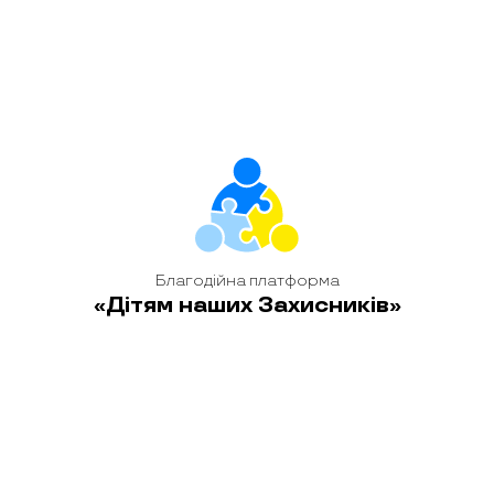
позашкільні заняття з графічного малювання.
детальніше
Благодійна платформа
«Дітям наших Захисників»
Богдан
8-річний Богдан з Київщини — життєрадісний і
допитливий хлопчик, справжній пластун із раннього