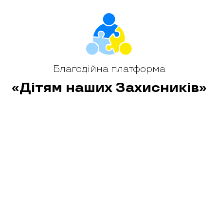
и «Дітям наших Захисників» хлопцем опікується авіакомпанія
місяця Сашко отримує фінансову допомогу. Працівники компа
ть у поїздки та екскурсії, допомагають відчути, що він не зал
ьків через війну, дуже важливо знати: поруч є люди, яким не б
будує свої мрії, у його серці назавжди залишаться слова тат
рой, яким він пишається щодня.
Благодійна платформа
«Дітям наших Захисників»
Поділитися цим