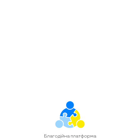
Благодійність
Блог
У Чернівцях презентували благодійну
платформу «Дітям наших захисників» – ТК
Чернівці.C4
Поділитися цим
admin
Благодійна платформа