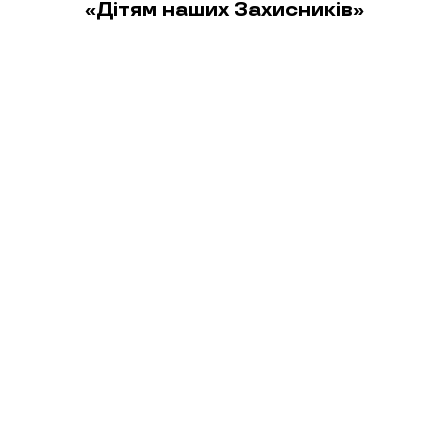
«Дітям наших Захисників»
Інші статті автора
07.07.2026
історії
admin
Чому у всіх є батьки, а у мене немає?:
історія Кіри з Київщини
01.07.2026
історії
admin
Амелія: історія однієї ляльки. І великої
любові батька Олександра і доньки
Маргарити з Чернігова