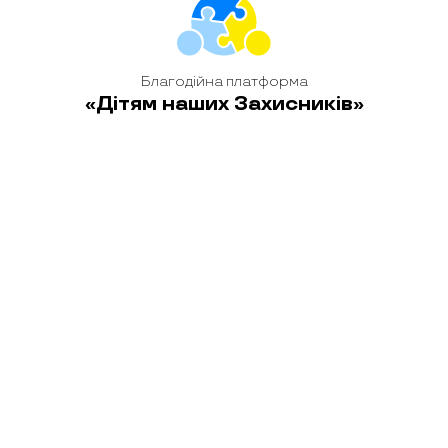
Благодійна платформа
«Дітям наших Захисників»
головна
новини
історії
блог
контакти