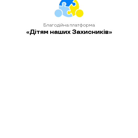
Благодійна платформа
«Дітям наших Захисників»
головна
новини
історії
блог
контакти