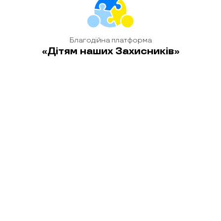
Благодійна платформа
«Дітям наших Захисників»
головна
новини
історії
блог
контакти