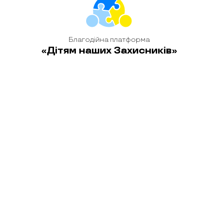
Благодійна платформа
«Дітям наших Захисників»
головна
новини
історії
блог
контакти