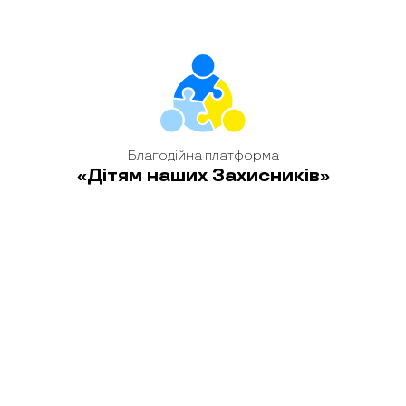
Благодійна платформа
«Дітям наших Захисників»
головна
новини
історії
блог
контакти