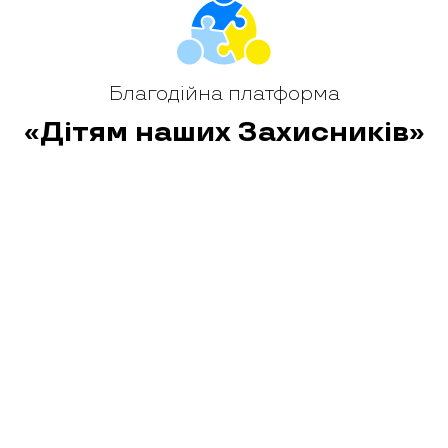
Благодійна платформа
«Дітям наших Захисників»
овна
новини
історії
блог
конт
 платформа cоціально-відповідального бізнесу «Дітям