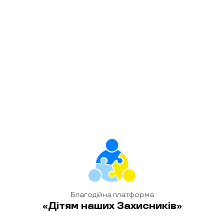
Пограли діти і в «настолки». Захоплива «Дженга» —
потребувала особливої уваги та концентрації. Адже один
лишень неправильний рух – і висока вежа обвалиться.
Тож юні гравці дуже акуратно діставали дерев`яні блоки з
основи конструкції і, затамувавши подих, клали їх на верх,
роблячи вежу все вищою і вищою.
Благодійна платформа
«Дітям наших Захисників»