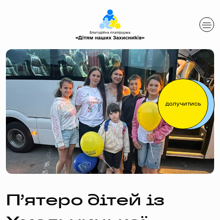
долучитись
П’ятеро дітей із