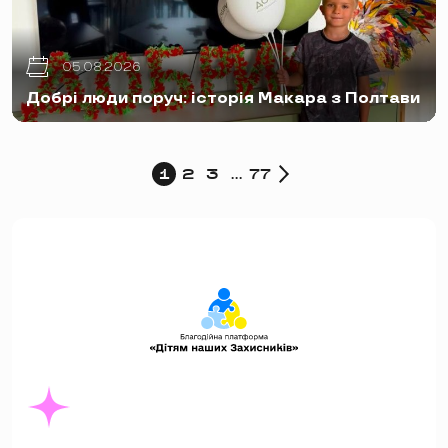
05.08.2026
Добрі люди поруч: історія Макара з Полтави
1
2
3
…
77