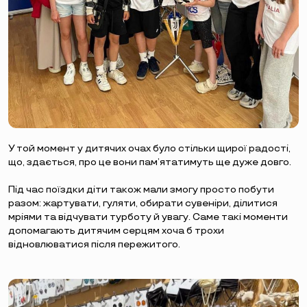
У той момент у дитячих очах було стільки щирої радості,
що, здається, про це вони пам’ятатимуть ще дуже довго.
Під час поїздки діти також мали змогу просто побути
разом: жартувати, гуляти, обирати сувеніри, ділитися
мріями та відчувати турботу й увагу. Саме такі моменти
допомагають дитячим серцям хоча б трохи
відновлюватися після пережитого.