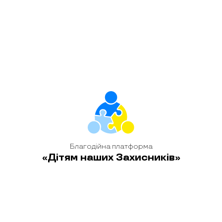
до обласної Служби у справах дітей або в кожній
територіальній громаді є відповідна Служба у справах
дітей»
, — наголосив
Віктор Марчук
, начальник Служби у
справах дітей Рівненської ОВА.
Благодійна платформа
«Дітям наших Захисників»
Для учасників благодійної платформи «Дітям наших
Захисників» важливим є живе спілкування, людський
контакт — це й про менторство, для тих, хто втратили
найдорожчих.