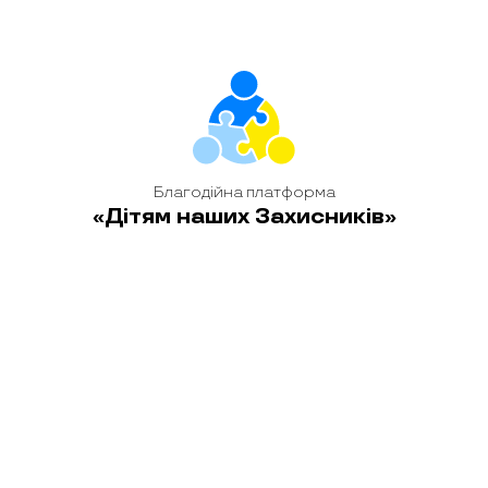
соціально-
відповідальний бізнес,
що підтримує дітей
загиблих воїнів
ПрАТ
Велика підтримка маленькій родині прийшла від
«Авіакомпанія «Українські вертольоти»
, яка
взяла Максима під фінансову опіку в межах благодійної
платформи «Дітям наших Захисників».
Телефон, геймерське крісло, кермо та педалі для
перегонів, мікрохвильова піч, посуд, басейн — ці
подарунки приносять хлопцю радість. Але бабуся каже:
найголовніше — це людська увага. Працівники компанії
запрошують їх на виставки, у театр, цирк, до музеїв і
зоопарку. Телефонують, цікавляться, як справи. І саме це
додає сили жити далі.