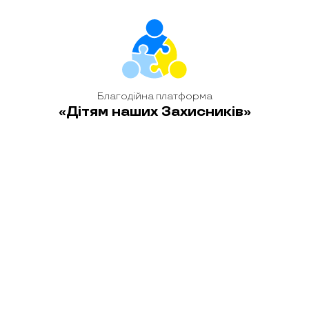
Благодійна платформа
«Дітям наших Захисників»
Після знайомства з театром на дітей та їхніх опікунів
чекала ще одна приємна подія – дружня зустріч у кафе
Lviv Croissants
, де їх пригостили смачними
частуваннями. Щиро дякуємо закладу за гостинність і
небайдужість до дітей наших Героїв.