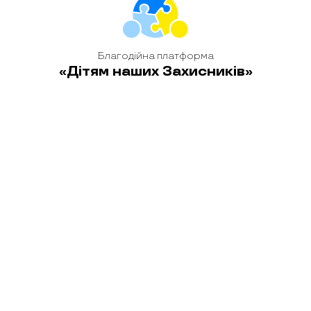
Богдан
8-річний Богдан з Київщини — життєрадісний і
Благодійна платформа
допитливий хлопчик, справжній пластун із раннього
«Дітям наших Захисників»
дитинства.
детальніше