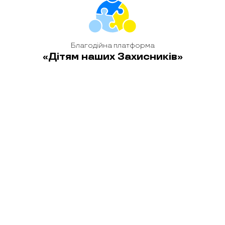
Благодійна платформа
«Дітям наших Захисників»
головна
новини
історії
блог
контакти